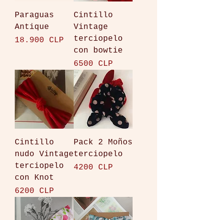
Paraguas
Cintillo
Antique
Vintage
terciopelo
Precio
18.900 CLP
con bowtie
Precio
6500 CLP
Cintillo
Pack 2 Moños
nudo Vintage
terciopelo
terciopelo
Precio
4200 CLP
con Knot
Precio
6200 CLP