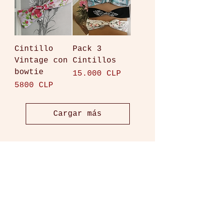
Cintillo
Pack 3
Vintage con
Cintillos
bowtie
Precio
15.000 CLP
Precio
5800 CLP
Cargar más
¡SIGUENOS!
A CERCA DE NOSOTROS
POLITICAS DE TIENDA