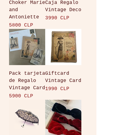
Choker Marie
Caja Regalo
and
Vintage Deco
Antoniette
Precio
3990 CLP
Precio
5800 CLP
Pack tarjeta
Giftcard
de Regalo
Vintage Card
Vintage Card
Precio
1990 CLP
Precio
5900 CLP