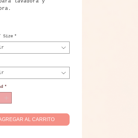
para lavadora y
dora.
/ Size
*
ir
ir
ad
*
AGREGAR AL CARRITO