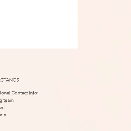
ACTANOS
tional Contact info:
ng team
eam
ale