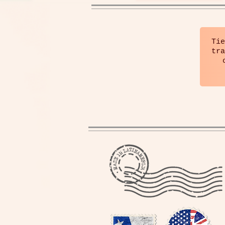
Tie
tra