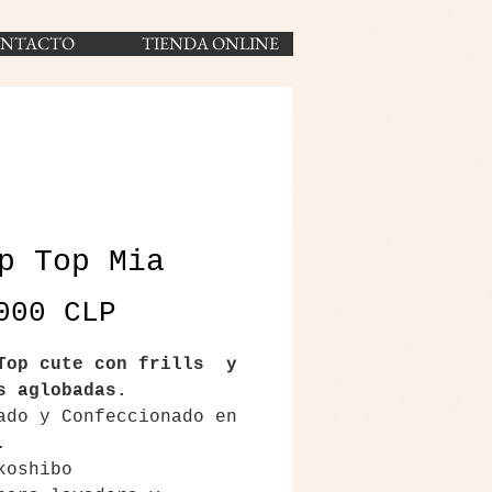
REMENTS
NTACTO
TIENDA ONLINE
CONTACT
p Top Mia
Precio
000 CLP
Top cute con frills y
s aglobadas.
ado y Confeccionado en
.
 koshibo