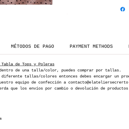
Pack
Vista rápida
Vista rápid
Precio
4200 CLP
2
Moños
terciopelo
MÉTODOS DE PAGO
PAYMENT METHODS
Tabla de Tops y Poleras
dentro de una talla/color, puedes comprar por tallas.
 diferente tallas/colores entonces debes encargar un pro
uestro equipo de confección a contacto@elateliersecrerto
erda que los envíos por cambio o devolución de productos
m