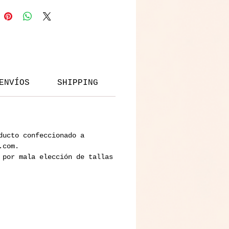
Cintillo
a
Vista rápida
Precio
6500 CLP
Vintage
terciopelo
con
bowtie
ENVÍOS
SHIPPING
ducto confeccionado a
.com.
 por mala elección de tallas