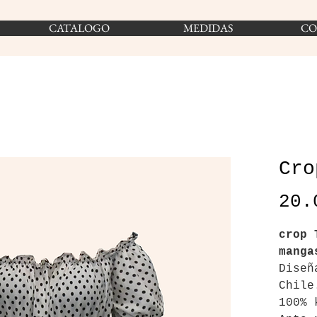
READY TO WEAR
CATALOGO
COUTURE
MEDIDAS
MEASU
CO
Cro
20.
crop 
manga
Diseñ
Chile
100%